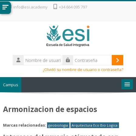
Salta al contenido principal
info@esi.academy
+34 664 095 797
Nombre
de
Acceder
Contraseña
usuario
¿Olvidó su nombre de usuario o contraseña?
Campus
Escuela de Salud Integrativa
Armonizacion de espacios
Marcas relacionadas:
geobiologia
Arquitectura Eco Bio Logica