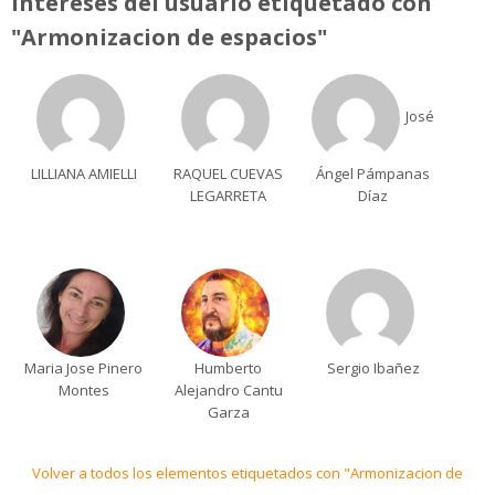
Intereses del usuario etiquetado con
"Armonizacion de espacios"
José
LILLIANA AMIELLI
RAQUEL CUEVAS
Ángel Pámpanas
LEGARRETA
Díaz
Maria Jose Pinero
Humberto
Sergio Ibañez
Montes
Alejandro Cantu
Garza
Volver a todos los elementos etiquetados con "Armonizacion de