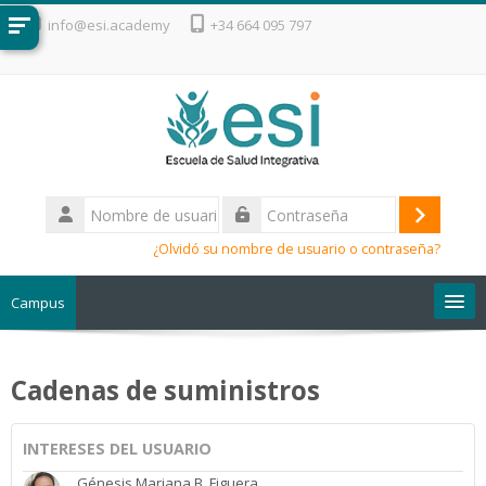
Salta al contenido principal
info@esi.academy
+34 664 095 797
Nombre
de
Acceder
Contraseña
usuario
¿Olvidó su nombre de usuario o contraseña?
Campus
Escuela de Salud Integrativa
Cadenas de suministros
INTERESES DEL USUARIO
Génesis Mariana B. Figuera