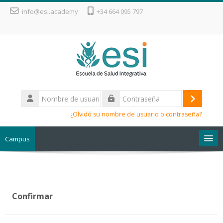
Salta al contenido principal
info@esi.academy
+34 664 095 797
Nombre
de
Acceder
Contraseña
usuario
¿Olvidó su nombre de usuario o contraseña?
Campus
Escuela de Salud Integrativa
Confirmar