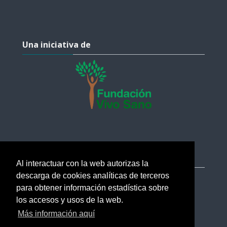
Salta Una iniciativa de
Una iniciativa de
Salta Ayuda
Ayuda
Al interactuar con la web autorizas la
descarga de cookies analíticas de terceros
soporte@esi.academy
para obtener información estadística sobre
Ayuda
los accesos y usos de la web.
Más información aquí
Verificar certificados