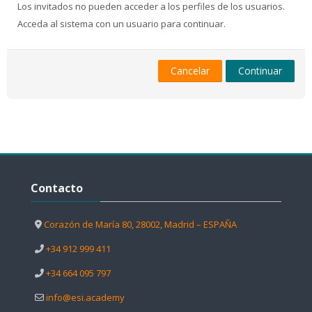
Los invitados no pueden acceder a los perfiles de los usuarios.
Acceda al sistema con un usuario para continuar.
Cancelar
Continuar
Salta Contacto
Contacto
Corazón de María 80, 28002, Madrid – ESPAÑA
+34 912 999 411
+34 664 095 797
info@esi.academy