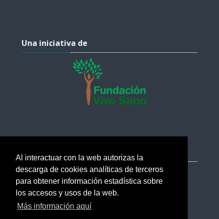
Salta Una iniciativa de
Una iniciativa de
Salta Ayuda
Ayuda
Al interactuar con la web autorizas la
descarga de cookies analíticas de terceros
soporte@esi.academy
para obtener información estadística sobre
Ayuda
los accesos y usos de la web.
Más información aquí
Verificar certificados