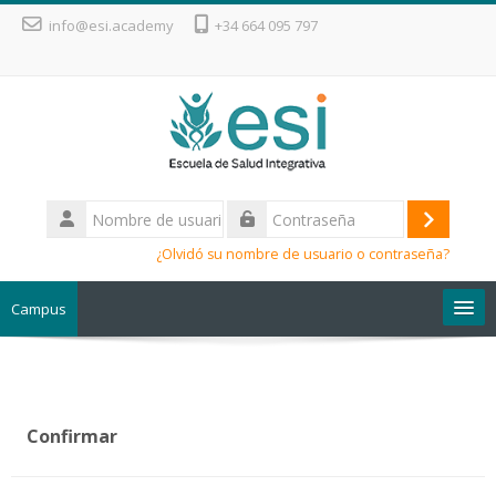
Salta al contenido principal
info@esi.academy
+34 664 095 797
Nombre
de
Acceder
Contraseña
usuario
¿Olvidó su nombre de usuario o contraseña?
Campus
Escuela de Salud Integrativa
Confirmar