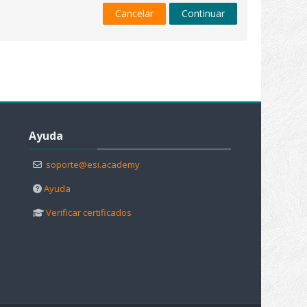
Cancelar
Continuar
Salta Ayuda
Ayuda
soporte@esi.academy
Ayuda
Verificar certificados