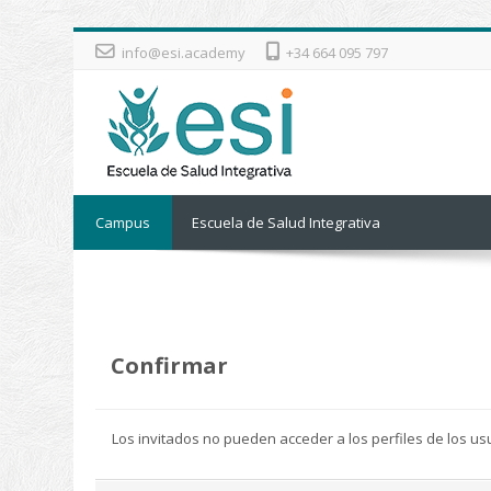
Salta al contenido principal
info@esi.academy
+34 664 095 797
Campus
Escuela de Salud Integrativa
Confirmar
Los invitados no pueden acceder a los perfiles de los us