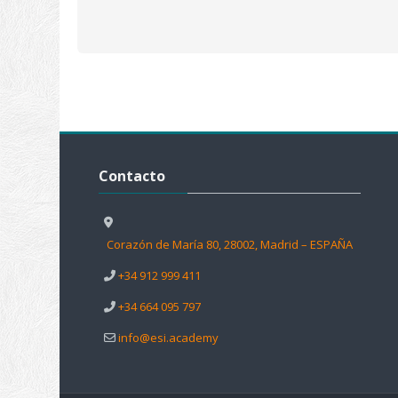
Salta Contacto
Contacto
Corazón de María 80, 28002, Madrid – ESPAÑA
+34 912 999 411
+34 664 095 797
info@esi.academy