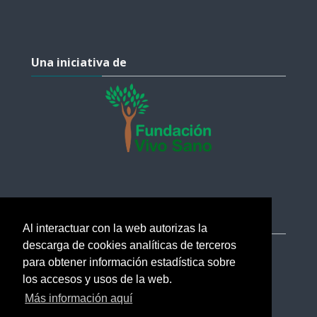
Salta Una iniciativa de
Una iniciativa de
Salta Ayuda
Ayuda
Al interactuar con la web autorizas la
descarga de cookies analíticas de terceros
soporte@esi.academy
para obtener información estadística sobre
Ayuda
los accesos y usos de la web.
Más información aquí
Verificar certificados