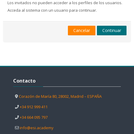
Los invitados no pueden acceder a los perfiles de los usuarios.
Acceda al sistema con un usuario para continuar.
Cancelar
Continuar
Salta Contacto
Contacto
Corazón de María 80, 28002, Madrid – ESPAÑA
+34 912 999 411
+34 664 095 797
info@esi.academy