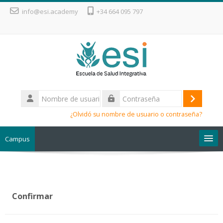
Salta al contenido principal
info@esi.academy
+34 664 095 797
Nombre
de
Acceder
Contraseña
usuario
¿Olvidó su nombre de usuario o contraseña?
Campus
Escuela de Salud Integrativa
Confirmar