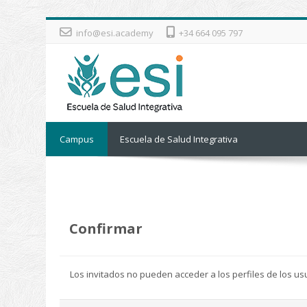
Salta al contenido principal
info@esi.academy
+34 664 095 797
Campus
Escuela de Salud Integrativa
Confirmar
Los invitados no pueden acceder a los perfiles de los us