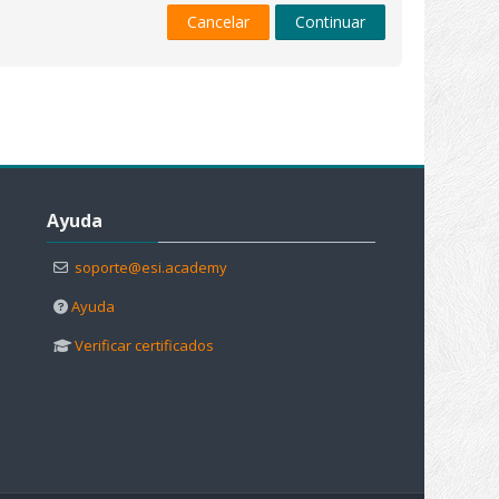
Cancelar
Continuar
Salta Ayuda
Ayuda
soporte@esi.academy
Ayuda
Verificar certificados