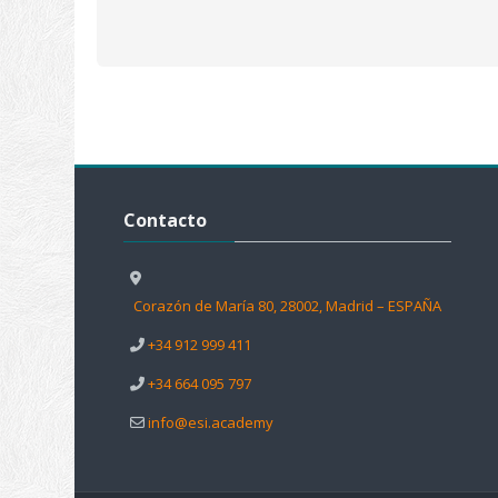
Salta Contacto
Contacto
Corazón de María 80, 28002, Madrid – ESPAÑA
+34 912 999 411
+34 664 095 797
info@esi.academy