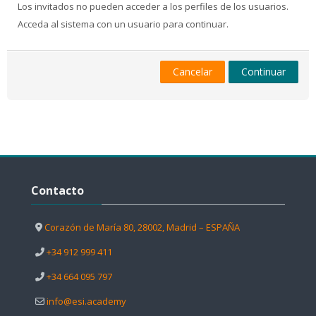
Los invitados no pueden acceder a los perfiles de los usuarios.
Acceda al sistema con un usuario para continuar.
Cancelar
Continuar
Salta Contacto
Contacto
Corazón de María 80, 28002, Madrid – ESPAÑA
+34 912 999 411
+34 664 095 797
info@esi.academy