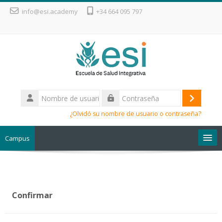
Salta al contenido principal
info@esi.academy
+34 664 095 797
Nombre
de
Acceder
Contraseña
usuario
¿Olvidó su nombre de usuario o contraseña?
Campus
Escuela de Salud Integrativa
Confirmar