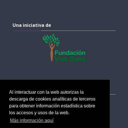
Salta Una iniciativa de
Una iniciativa de
Salta Ayuda
Ayuda
Al interactuar con la web autorizas la
descarga de cookies analíticas de terceros
soporte@esi.academy
para obtener información estadística sobre
Ayuda
los accesos y usos de la web.
Más información aquí
Verificar certificados