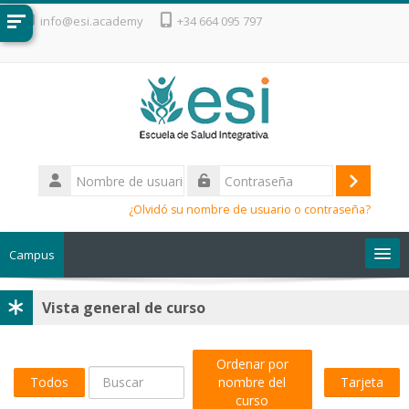
Salta al contenido principal
info@esi.academy
+34 664 095 797
Nombre
de
Acceder
Contraseña
usuario
¿Olvidó su nombre de usuario o contraseña?
Campus
Salta Vista general de curso
Escuela de Salud Integrativa
Vista general de curso
Ordenar por
Todos
nombre del
Tarjeta
Buscar cursos
curso