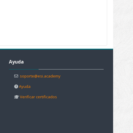
Salta Ayuda
Ayuda
soporte@esi.academy
Ayuda
Verificar certificados