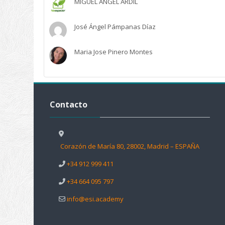
MIGUEL ÁNGEL ARDIL
José Ángel Pámpanas Díaz
Maria Jose Pinero Montes
Salta Contacto
Contacto
Corazón de María 80, 28002, Madrid – ESPAÑA
+34 912 999 411
+34 664 095 797
info@esi.academy