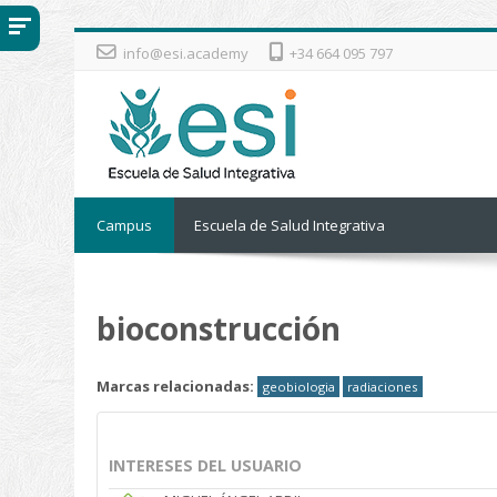
Salta al contenido principal
info@esi.academy
+34 664 095 797
Campus
Escuela de Salud Integrativa
bioconstrucción
Marcas relacionadas:
geobiologia
radiaciones
INTERESES DEL USUARIO