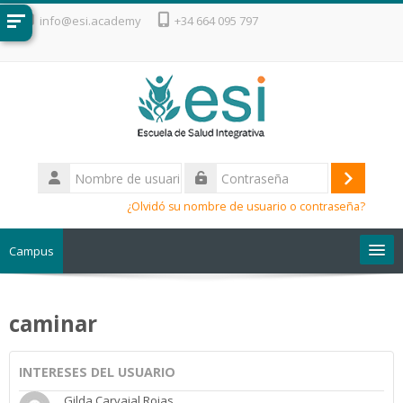
Salta al contenido principal
info@esi.academy
+34 664 095 797
Nombre
de
Acceder
Contraseña
usuario
¿Olvidó su nombre de usuario o contraseña?
Campus
Escuela de Salud Integrativa
caminar
INTERESES DEL USUARIO
Gilda Carvajal Rojas