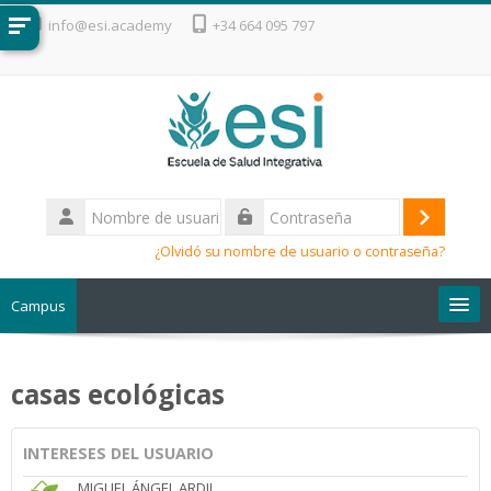
Salta al contenido principal
info@esi.academy
+34 664 095 797
Nombre
de
Acceder
Contraseña
usuario
¿Olvidó su nombre de usuario o contraseña?
Campus
Escuela de Salud Integrativa
casas ecológicas
INTERESES DEL USUARIO
MIGUEL ÁNGEL ARDIL