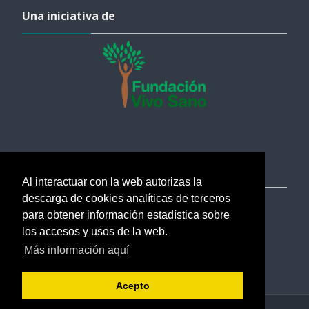
Una iniciativa de
Salta Ayuda
Ayuda
Al interactuar con la web autorizas la
descarga de cookies analíticas de terceros
soporte@esi.academy
para obtener información estadística sobre
Ayuda
los accesos y usos de la web.
Más información aquí
Verificar certificados
Acepto