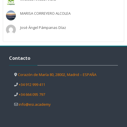
MARISA CORREYERO ALCOLEA
José Ángel Pámpanas Díaz
Salta Contacto
Contacto
Corazón de María 80, 28002, Madrid – ESPAÑA
+34 912 999 411
+34 664 095 797
info@esi.academy
Salta Una iniciativa de