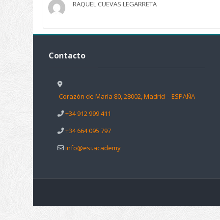
RAQUEL CUEVAS LEGARRETA
Salta Contacto
Contacto
Corazón de María 80, 28002, Madrid – ESPAÑA
+34 912 999 411
+34 664 095 797
info@esi.academy