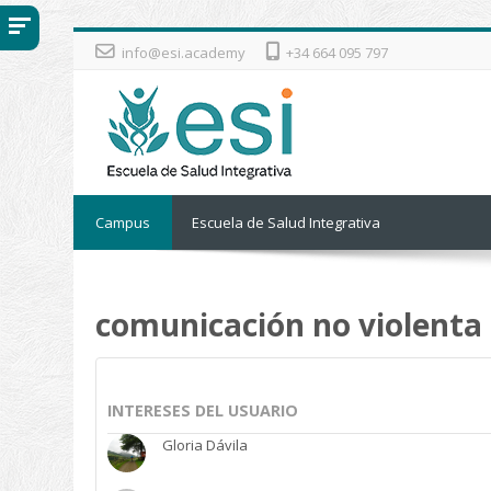
Salta al contenido principal
info@esi.academy
+34 664 095 797
Campus
Escuela de Salud Integrativa
comunicación no violenta
INTERESES DEL USUARIO
Gloria Dávila