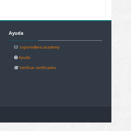
Salta Ayuda
Ayuda
soporte@esi.academy
Ayuda
Verificar certificados