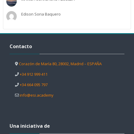
Edison Soria Baquero
Salta Contacto
Contacto
Corazón de María 80, 28002, Madrid – ESPAÑA
+34 912 999 411
+34 664 095 797
info@esi.academy
Salta Una iniciativa de
Una iniciativa de