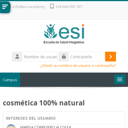
Salta al contenido principal
info@esi.academy
+34 664 095 797
Nombre
de
Acceder
Contraseña
usuario
¿Olvidó su nombre de usuario o contraseña?
Campus
Escuela de Salud Integrativa
cosmética 100% natural
INTERESES DEL USUARIO
MARISA CORREYERO ALCOLEA