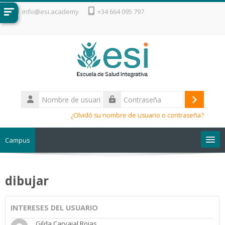
Salta al contenido principal
info@esi.academy
+34 664 095 797
Nombre
de
Acceder
Contraseña
usuario
¿Olvidó su nombre de usuario o contraseña?
Campus
Escuela de Salud Integrativa
dibujar
INTERESES DEL USUARIO
Gilda Carvajal Rojas