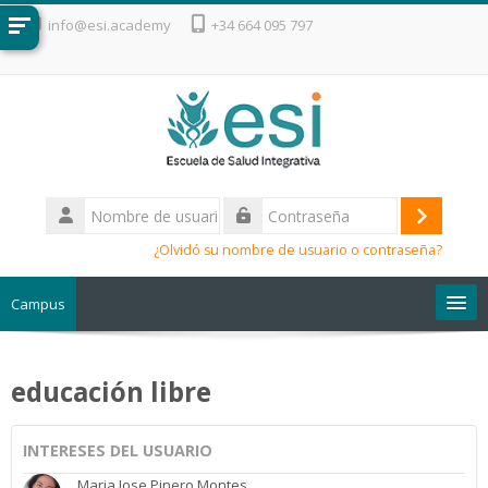
Salta al contenido principal
info@esi.academy
+34 664 095 797
Nombre
de
Acceder
Contraseña
usuario
¿Olvidó su nombre de usuario o contraseña?
Campus
Escuela de Salud Integrativa
educación libre
INTERESES DEL USUARIO
Maria Jose Pinero Montes