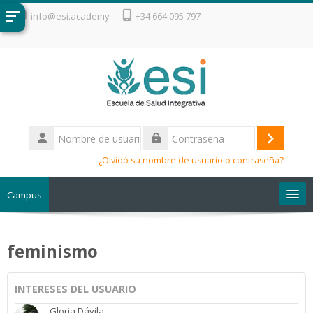
Salta al contenido principal
info@esi.academy
+34 664 095 797
Nombre
de
Acceder
Contraseña
usuario
¿Olvidó su nombre de usuario o contraseña?
Campus
Escuela de Salud Integrativa
feminismo
INTERESES DEL USUARIO
Gloria Dávila