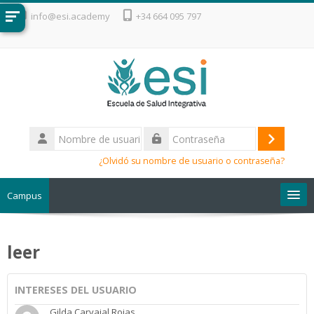
Salta al contenido principal
info@esi.academy
+34 664 095 797
Nombre
de
Acceder
Contraseña
usuario
¿Olvidó su nombre de usuario o contraseña?
Campus
Escuela de Salud Integrativa
leer
INTERESES DEL USUARIO
Gilda Carvajal Rojas