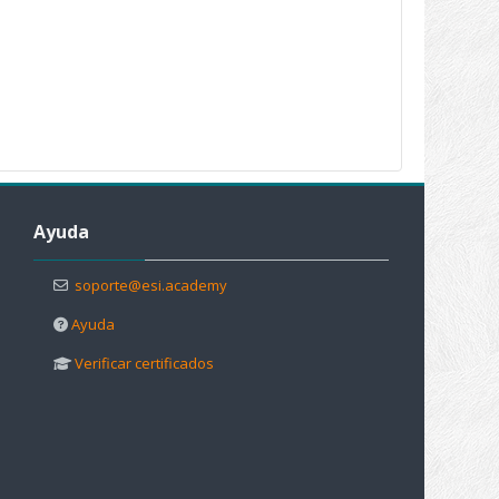
Salta Ayuda
Ayuda
soporte@esi.academy
Ayuda
Verificar certificados