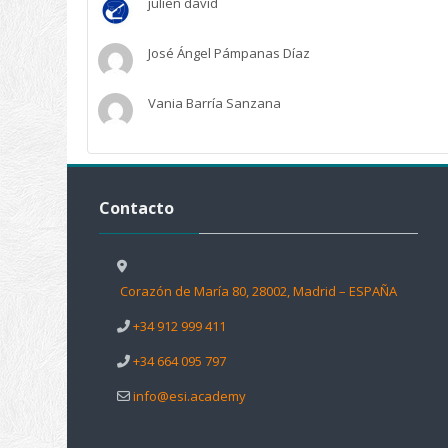
julien david
José Ángel Pámpanas Díaz
Vania Barría Sanzana
Salta Contacto
Contacto
Corazón de María 80, 28002, Madrid – ESPAÑA
+34 912 999 411
+34 664 095 797
info@esi.academy