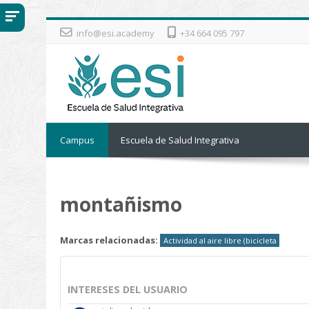
Salta al contenido principal
info@esi.academy
+34 664 095 797
Campus
Escuela de Salud Integrativa
montañismo
Marcas relacionadas:
Actividad al aire libre (bicicleta
INTERESES DEL USUARIO