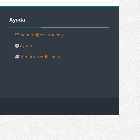
Salta Ayuda
Ayuda
soporte@esi.academy
Ayuda
Verificar certificados