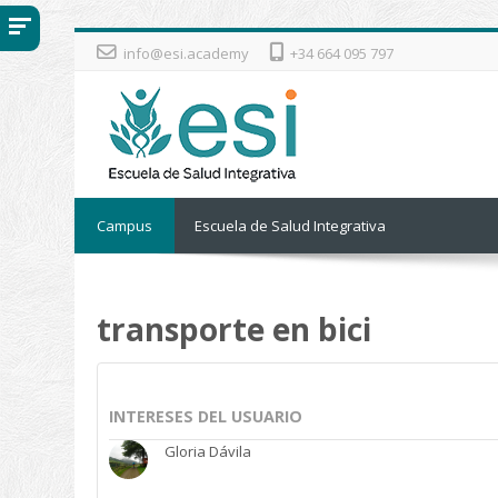
Salta al contenido principal
info@esi.academy
+34 664 095 797
Campus
Escuela de Salud Integrativa
transporte en bici
INTERESES DEL USUARIO
Gloria Dávila