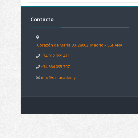
Salta Contacto
Contacto
Corazón de María 80, 28002, Madrid – ESPAÑA
+34 912 999 411
+34 664 095 797
info@esi.academy