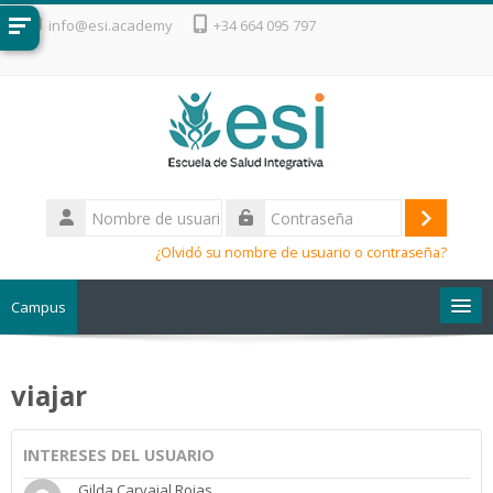
Salta al contenido principal
info@esi.academy
+34 664 095 797
Nombre
de
Acceder
Contraseña
usuario
¿Olvidó su nombre de usuario o contraseña?
Campus
Escuela de Salud Integrativa
viajar
INTERESES DEL USUARIO
Gilda Carvajal Rojas