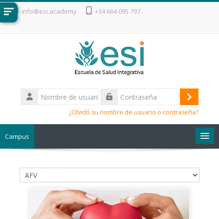
Salta al contenido principal
info@esi.academy
+34 664 095 797
Nombre
de
Acceder
Contraseña
usuario
¿Olvidó su nombre de usuario o contraseña?
Campus
Escuela de Salud Integrativa
Categorías