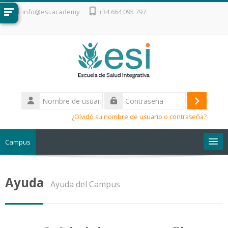
Salta al contenido principal
info@esi.academy
+34 664 095 797
Nombre
de
Acceder
Contraseña
usuario
¿Olvidó su nombre de usuario o contraseña?
Campus
Escuela de Salud Integrativa
Ayuda
Ayuda del Campus