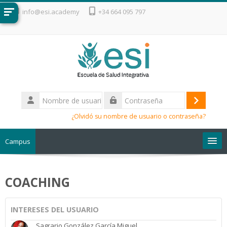
Salta al contenido principal
info@esi.academy
+34 664 095 797
Nombre
de
Acceder
Contraseña
usuario
¿Olvidó su nombre de usuario o contraseña?
Campus
Escuela de Salud Integrativa
COACHING
INTERESES DEL USUARIO
Sagrario González García Miguel