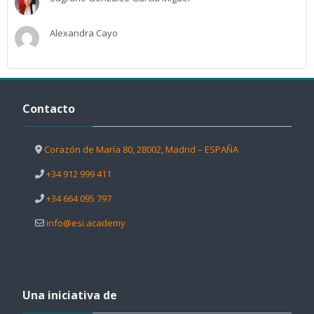
Alexandra Cayo
Salta Contacto
Contacto
Corazón de María 80, 28002, Madrid – ESPAÑA
+34 912 999 411
+34 664 095 797
info@esi.academy
Salta Una iniciativa de
Una iniciativa de