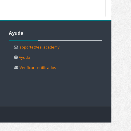
Salta Ayuda
Ayuda
soporte@esi.academy
Ayuda
Verificar certificados