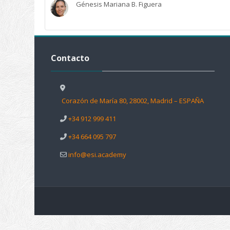
Génesis Mariana B. Figuera
Salta Contacto
Contacto
Corazón de María 80, 28002, Madrid – ESPAÑA
+34 912 999 411
+34 664 095 797
info@esi.academy