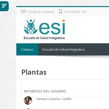
Salta al contenido principal
info@esi.academy
+34 664 095 797
Campus
Escuela de Salud Integrativa
Plantas
INTERESES DEL USUARIO
Tamara Cáceres Castillo