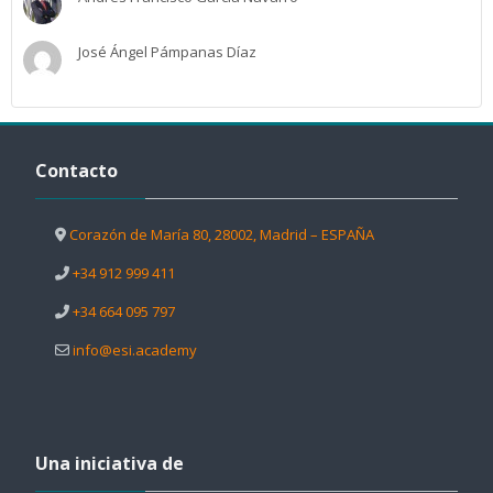
José Ángel Pámpanas Díaz
Salta Contacto
Contacto
Corazón de María 80, 28002, Madrid – ESPAÑA
+34 912 999 411
+34 664 095 797
info@esi.academy
Salta Una iniciativa de
Una iniciativa de