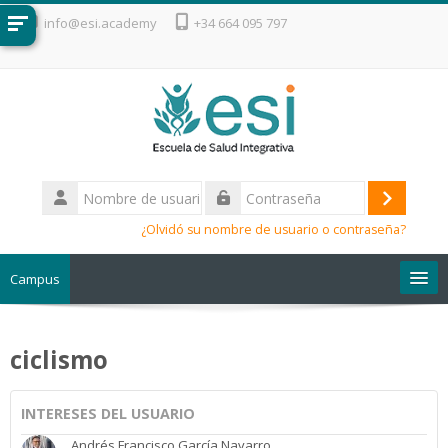
Salta al contenido principal
info@esi.academy
+34 664 095 797
Nombre
de
Acceder
Contraseña
usuario
¿Olvidó su nombre de usuario o contraseña?
Campus
Escuela de Salud Integrativa
ciclismo
INTERESES DEL USUARIO
Andrés Francisco García Navarro