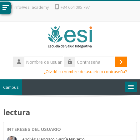
Salta al contenido principal
info@esi.academy
+34 664 095 797
Nombre
de
Acceder
Contraseña
usuario
¿Olvidó su nombre de usuario o contraseña?
Campus
Escuela de Salud Integrativa
lectura
INTERESES DEL USUARIO
Andrés Francisco García Navarro