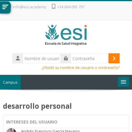
Salta al contenido principal
info@esi.academy
+34 664 095 797
Nombre
de
Acceder
Contraseña
usuario
¿Olvidó su nombre de usuario o contraseña?
Campus
Escuela de Salud Integrativa
desarrollo personal
INTERESES DEL USUARIO
Andrés Francisco García Navarro