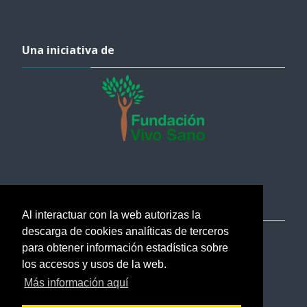
Salta Una iniciativa de
Una iniciativa de
Salta Ayuda
Ayuda
Al interactuar con la web autorizas la
descarga de cookies analíticas de terceros
soporte@esi.academy
para obtener información estadística sobre
Ayuda
los accesos y usos de la web.
Más información aquí
Verificar certificados