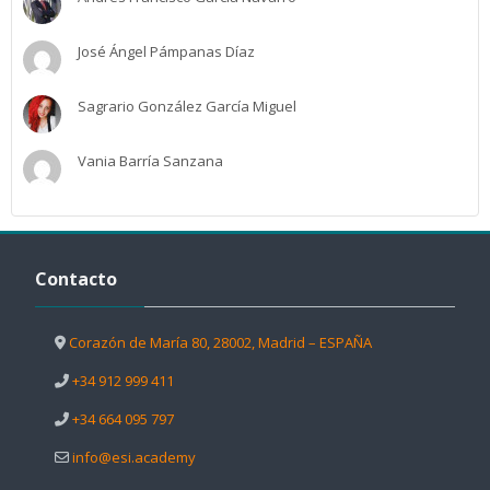
José Ángel Pámpanas Díaz
Sagrario González García Miguel
Vania Barría Sanzana
Salta Contacto
Contacto
Corazón de María 80, 28002, Madrid – ESPAÑA
+34 912 999 411
+34 664 095 797
info@esi.academy